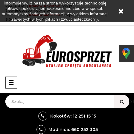
Informujemy, iż nasza strona wykorzystuje technologię
PRACUJEMY |
Kraków-Kokotów
:
pon-pt:
plików cookies, a jednocześnie nie zbiera w sposób
7:00-16:00
, sob:
7:00-13:00
automatyczny żadnych informacji, z wyjątkiem informacji
PRACUJEMY
|
Kraków-Modlnica:
pon-pt:
zawartych w tych plikach (tzw. „ciasteczkach”).
8:00-16:00
, sob:
8:00-13:00
Przełącz
☰
nawigację
VIEW A
Kokotów: 12 251 15 15
Modlnica: 660 252 305