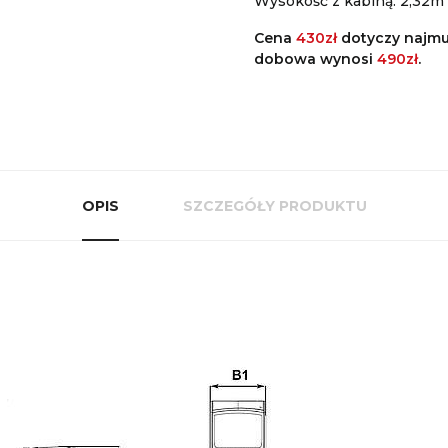
Wysokość z kabiną: 2,32m
Cena
430zł
dotyczy najm
dobowa wynosi
490zł
.
OPIS
SZCZEGÓŁY PRODUKTU