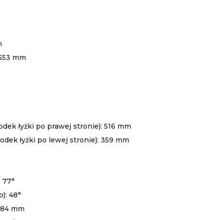
m
 3553 mm
odek łyżki po prawej stronie): 516 mm
odek łyżki po lewej stronie): 359 mm
:
77°
): 48
°
1584 mm