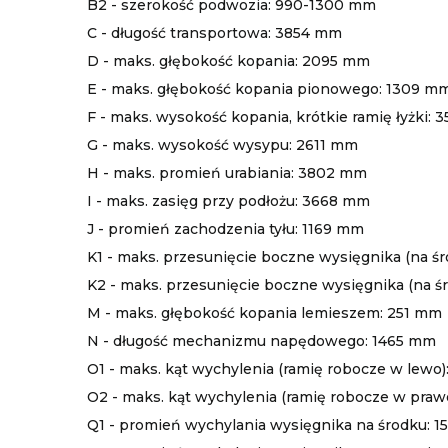
B2 - szerokość podwozia: 990-1300 mm
C - długość transportowa: 3854 mm
D - maks. głębokość kopania: 2095 mm
E - maks. głębokość kopania pionowego: 1309 m
F - maks. wysokość kopania, krótkie ramię łyżki:
G - maks. wysokość wysypu: 2611 mm
H - maks. promień urabiania: 3802 mm
I - maks. zasięg przy podłożu: 3668 mm
J - promień zachodzenia tyłu: 1169 mm
K1 - maks. przesunięcie boczne wysięgnika (na śr
K2 - maks. przesunięcie boczne wysięgnika (na śr
M - maks. głębokość kopania lemieszem: 251 mm
N - długość mechanizmu napędowego: 1465 mm
O1 - maks. kąt wychylenia (ramię robocze w lewo)
O2 - maks. kąt wychylenia (ramię robocze w prawo
Q1 - promień wychylania wysięgnika na środku: 