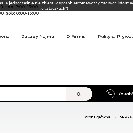
es, a jednocześnie nie zbiera w sposób automatyczny żadnych informacji
00
, sob:
7:00-13:00
„ciasteczkach”).
00
, sob:
8:00-13:00
ówna
Zasady Najmu
O Firmie
Polityka Prywa
VIEW ALL
Kokotów
Strona główna
SPRZĘ