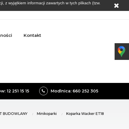
, z wyjątkiem informacji zawartych w tych plikach (tzw.
tności
Kontakt
: 12 251 15 15
Modlnica: 660 252 305
T BUDOWLANY
Minikoparki
Koparka Wacker ET18