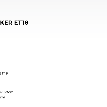
KER ET18
ET18
99-130cm
,2m