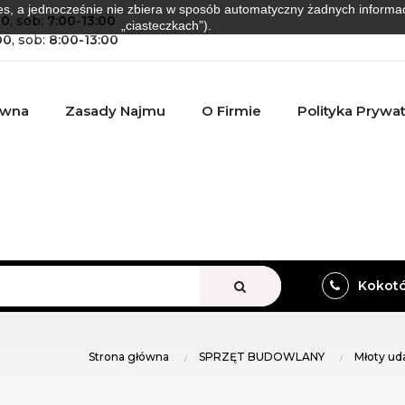
es, a jednocześnie nie zbiera w sposób automatyczny żadnych informacji
00
, sob:
7:00-13:00
„ciasteczkach”).
00
, sob:
8:00-13:00
ówna
Zasady Najmu
O Firmie
Polityka Prywa
VIEW ALL
Kokotów
Strona główna
SPRZĘT BUDOWLANY
Młoty u