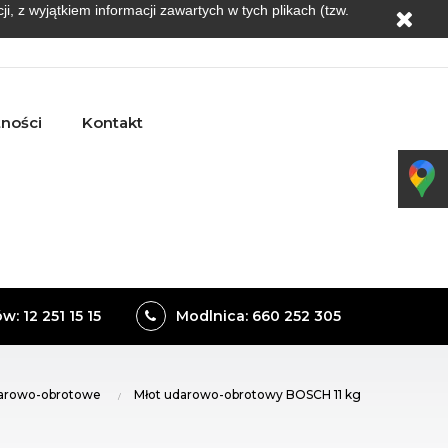
, z wyjątkiem informacji zawartych w tych plikach (tzw.
tności
Kontakt
: 12 251 15 15
Modlnica: 660 252 305
darowo-obrotowe
Młot udarowo-obrotowy BOSCH 11 kg