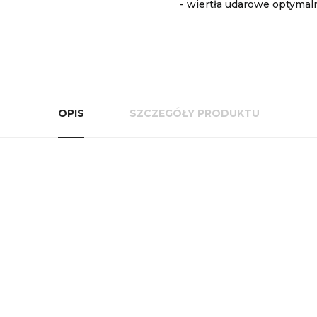
- wiertła udarowe optyma
OPIS
SZCZEGÓŁY PRODUKTU