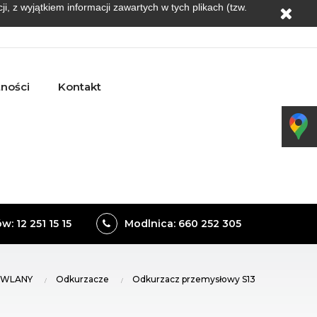
, z wyjątkiem informacji zawartych w tych plikach (tzw.
tności
Kontakt
: 12 251 15 15
Modlnica: 660 252 305
OWLANY
Odkurzacze
Odkurzacz przemysłowy S13