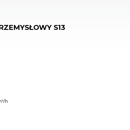
RZEMYSŁOWY S13
m³/h