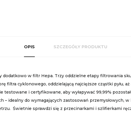
OPIS
SZCZEGÓŁY PRODUKTU
dodatkowo w filtr Hepa. Trzy oddzielne etapy filtrowania s
orę filtra cyklonowego, oddzielającą najcięższe cząstki pyłu, 
nie testowane i certyfikowane, aby wyłapywać 99,99% pozosta
 – idealny do wymagających zastosowań przemysłowych, w kt
rzu. Świetnie sprawdzi się z przecinarkami i szlifierkami rę