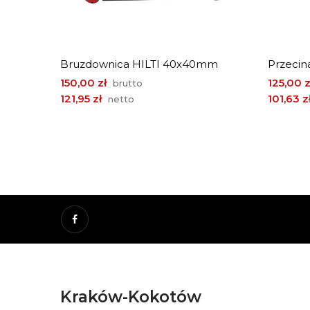
Bruzdownica HILTI 40x40mm
Przecin
Cena
Cena
150,00 zł
125,00 z
brutto
121,95 zł
101,63 z
netto
Facebook
Kraków-Kokotów