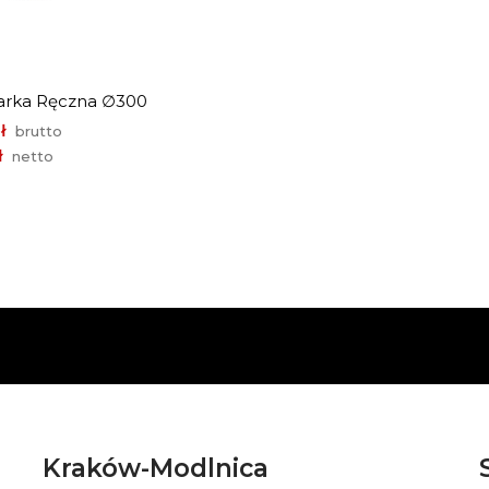
arka Ręczna ∅300
ł
brutto
ł
netto
Kraków-Modlnica