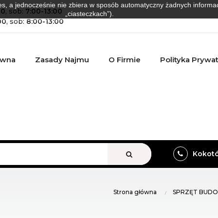
es, a jednocześnie nie zbiera w sposób automatyczny żadnych informacji
00
, sob:
7:00-13:00
„ciasteczkach”).
00
, sob:
8:00-13:00
ówna
Zasady Najmu
O Firmie
Polityka Prywa
VIEW ALL
Kokotów
Strona główna
SPRZĘT BUD