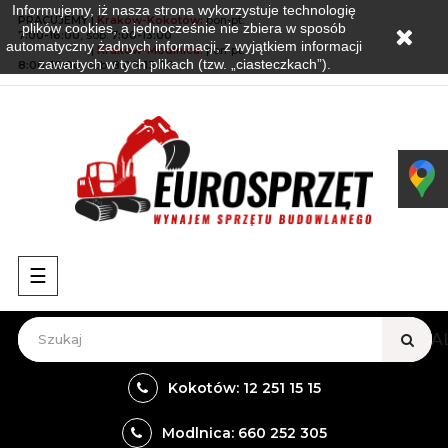
Informujemy, iż nasza strona wykorzystuje technologię
PRACUJEMY |
Kraków-Kokotów
:
pon-pt:
plików cookies, a jednocześnie nie zbiera w sposób
7:00-16:00
, sob:
7:00-13:00
automatyczny żadnych informacji, z wyjątkiem informacji
PRACUJEMY
|
Kraków-Modlnica:
pon-pt:
zawartych w tych plikach (tzw. „ciasteczkach”).
8:00-16:00
, sob:
8:00-13:00
Przełącz
☰
nawigację
VIEW A
Kokotów: 12 251 15 15
Modlnica: 660 252 305