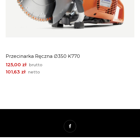
Przecinarka Ręczna ∅350 K770
Cena
125,00 zł
brutto
101,63 zł
netto
Facebook