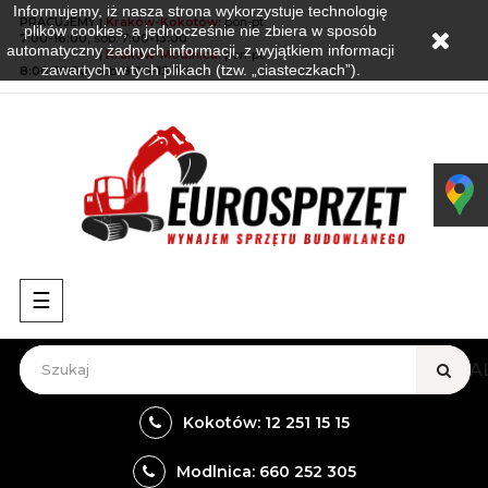
Informujemy, iż nasza strona wykorzystuje technologię
PRACUJEMY |
Kraków-Kokotów
:
pon-pt:
plików cookies, a jednocześnie nie zbiera w sposób
7:00-16:00
, sob:
7:00-13:00
automatyczny żadnych informacji, z wyjątkiem informacji
PRACUJEMY
|
Kraków-Modlnica:
pon-pt:
zawartych w tych plikach (tzw. „ciasteczkach”).
8:00-16:00
, sob:
8:00-13:00
Przełącz
☰
nawigację
VIEW A
Kokotów: 12 251 15 15
Modlnica: 660 252 305