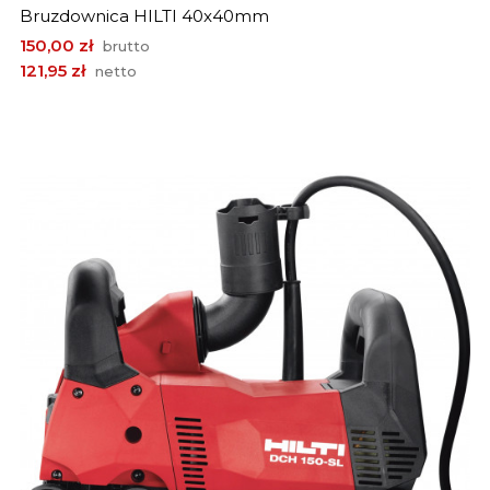
Bruzdownica HILTI 40x40mm
Cena
150,00 zł
brutto
121,95 zł
netto