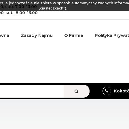
es, a jednocześnie nie zbiera w sposób automatyczny żadnych informacji
00
, sob:
7:00-13:00
„ciasteczkach”).
00
, sob:
8:00-13:00
ówna
Zasady Najmu
O Firmie
Polityka Prywa
VIEW ALL
Kokotów