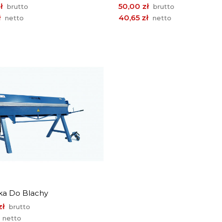
Cena
ł
50,00 zł
brutto
brutto
ł
40,65 zł
netto
netto
ka Do Blachy
zł
brutto
netto