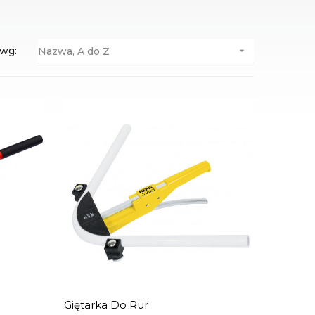
 wg:
Nazwa, A do Z

Giętarka Do Rur