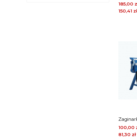
Cena
185,00 z
150,41 z
Zaginar
Cena
100,00 
81,30 zł