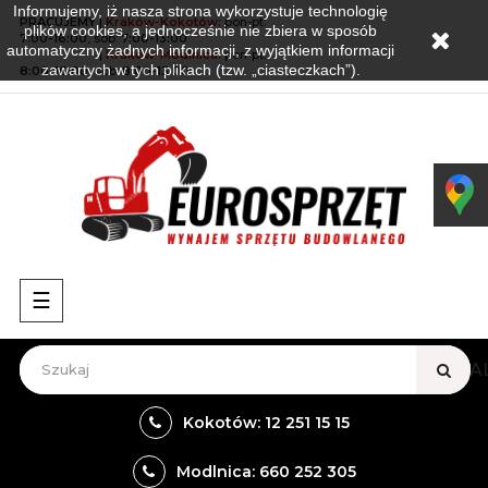
Informujemy, iż nasza strona wykorzystuje technologię
PRACUJEMY |
Kraków-Kokotów
:
pon-pt:
plików cookies, a jednocześnie nie zbiera w sposób
7:00-16:00
, sob:
7:00-13:00
automatyczny żadnych informacji, z wyjątkiem informacji
PRACUJEMY
|
Kraków-Modlnica:
pon-pt:
zawartych w tych plikach (tzw. „ciasteczkach”).
8:00-16:00
, sob:
8:00-13:00
Przełącz
☰
nawigację
VIEW A
Kokotów: 12 251 15 15
Modlnica: 660 252 305