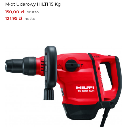
Młot Udarowy HILTI 15 Kg
Cena
150,00 zł
brutto
121,95 zł
netto