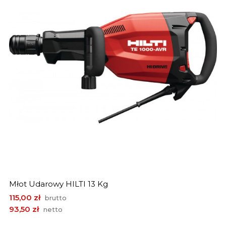
Młot Udarowy HILTI 13 Kg
Cena
115,00 zł
brutto
93,50 zł
netto