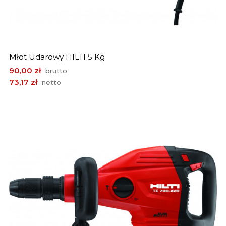
Młot Udarowy HILTI 5 Kg
Cena
90,00 zł
brutto
73,17 zł
netto